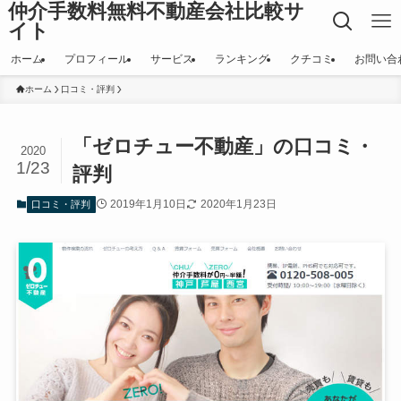
仲介手数料無料不動産会社比較サ
イト
ホーム
プロフィール
サービス
ランキング
クチコミ
お問い合
ホーム
口コミ・評判
「ゼロチュー不動産」の口コミ・
2020
1/23
評判
2019年1月10日
2020年1月23日
口コミ・評判